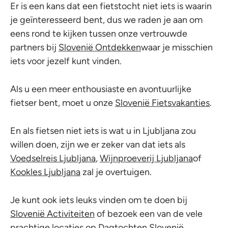
Er is een kans dat een fietstocht niet iets is waarin
je geïnteresseerd bent, dus we raden je aan om
eens rond te kijken tussen onze vertrouwde
partners bij
Slovenië Ontdekken
waar je misschien
iets voor jezelf kunt vinden.
Als u een meer enthousiaste en avontuurlijke
fietser bent, moet u onze
Slovenië Fietsvakanties
.
En als fietsen niet iets is wat u in Ljubljana zou
willen doen, zijn we er zeker van dat iets als
Voedselreis Ljubljana
,
Wijnproeverij Ljubljana
of
Kookles Ljubljana
zal je overtuigen.
Je kunt ook iets leuks vinden om te doen bij
Slovenië Activiteiten
of bezoek een van de vele
prachtige locaties op
Dagtochten Slovenië
.